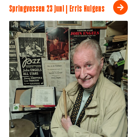
Springvossen 23 juni | Erris Huigens