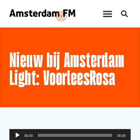
Nieuw bij Amsterdam
Light: VoorleesRosa
Audiospeler
00:00
00:00