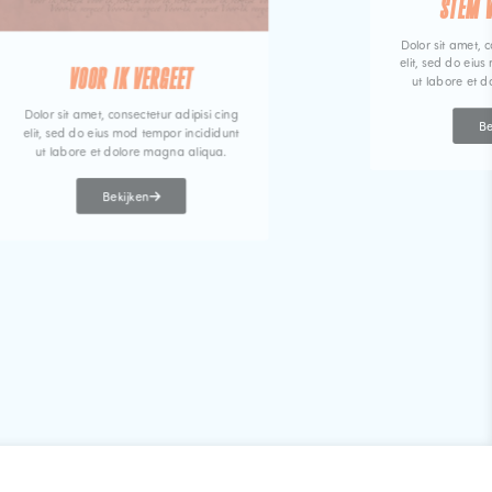
STEM 
Dolor sit amet, c
elit, sed do eiu
VOOR IK VERGEET
ut labore et 
Dolor sit amet, consectetur adipisi cing
Be
elit, sed do eius mod tempor incididunt
ut labore et dolore magna aliqua.
Bekijken