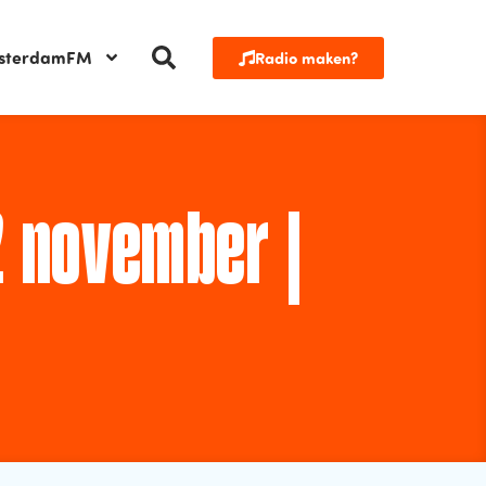
sterdamFM
Radio maken?
2 november |