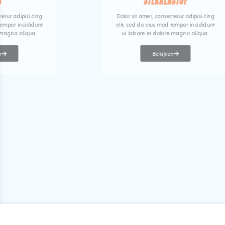
S
STERRENSTOF
tetur adipisi cing
Dolor sit amet, consectetur adipisi cing
tempor incididunt
elit, sed do eius mod tempor incididunt
 magna aliqua.
ut labore et dolore magna aliqua.
n
Bekijken