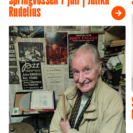
Springvossen 7 juli | Julika
Rudelius