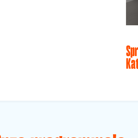
Spr
Ka