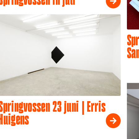
Springvossen in juli
Spr
Sa
Springvossen 23 juni | Erris
Huigens