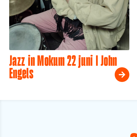
Jazz in Mokum 22 juni I John
Engels