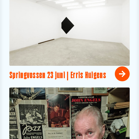
Springvossen 23 juni | Erris Huigens