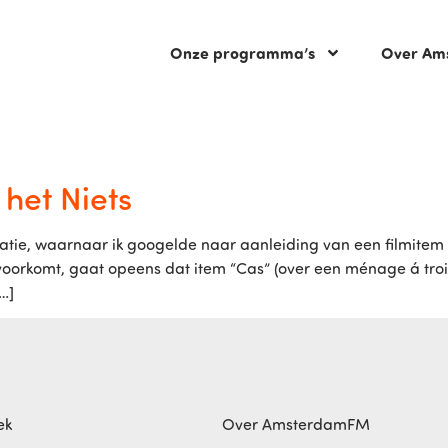
Onze programma’s
Over Am
 het Niets
e, waarnaar ik googelde naar aanleiding van een filmitem in
oorkomt, gaat opeens dat item “Cas” (over een ménage á troi
[…]
ek
Over AmsterdamFM