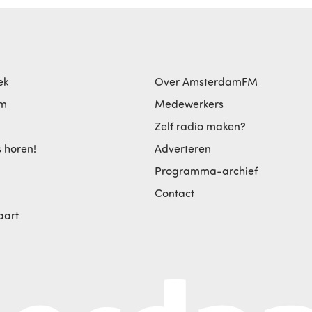
ek
Over AmsterdamFM
am
Medewerkers
Zelf radio maken?
s horen!
Adverteren
Programma-archief
Contact
aart