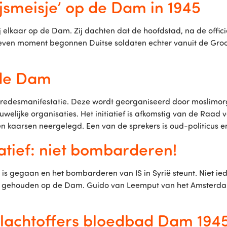
ijsmeisje’ op de Dam in 1945
lkaar op de Dam. Zij dachten dat de hoofdstad, na de offici
ven moment begonnen Duitse soldaten echter vanuit de Groot
 de Dam
redesmanifestatie. Deze wordt georganiseerd door moslimorg
elijke organisaties. Het initiatief is afkomstig van de Raa
n kaarsen neergelegd. Een van de sprekers is oud-politicus en
atief: niet bombarderen!
 gegaan en het bombarderen van IS in Syrië steunt. Niet ie
ehouden op de Dam. Guido van Leemput van het Amsterdams V
lachtoffers bloedbad Dam 194