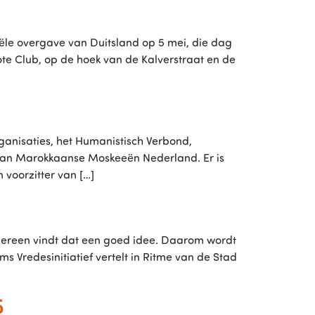
ële overgave van Duitsland op 5 mei, die dag
e Club, op de hoek van de Kalverstraat en de
anisaties, het Humanistisch Verbond,
d van Marokkaanse Moskeeën Nederland. Er is
 voorzitter van […]
dereen vindt dat een goed idee. Daarom wordt
redesinitiatief vertelt in Ritme van de Stad
5