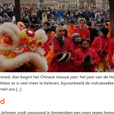
nstad, dan begint het Chinese nieuwe jaar: het jaar van de H
Maar er is veel meer te beleven, bijvoorbeeld de indrukwek
telt ons […]
ld
in Arhnem vindt vanavond in Amsterdam een mars tegen homog