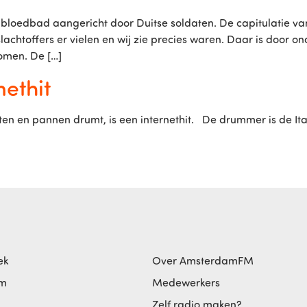
loedbad aangericht door Duitse soldaten. De capitulatie va
el slachtoffers er vielen en wij zie precies waren. Daar is door
omen. De […]
ethit
 en pannen drumt, is een internethit. De drummer is de Italia
ek
Over AmsterdamFM
am
Medewerkers
Zelf radio maken?