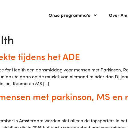
Onze programma’s
Over Am
lth
kte tijdens het ADE
Dance for Health een dansmiddag voor mensen met Parkinson,
un dak te gaan op de muziek van niemand minder dan DJ Jean
nson, Reuma en MS […]
 mensen met parkinson, MS en r
cember in Amsterdam worden niet alleen de topsporters in het 
f stichting die in 2015 het beste sportaanbod had voor minder-