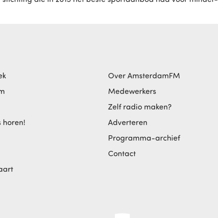
ek
Over AmsterdamFM
am
Medewerkers
Zelf radio maken?
s horen!
Adverteren
Programma-archief
Contact
aart