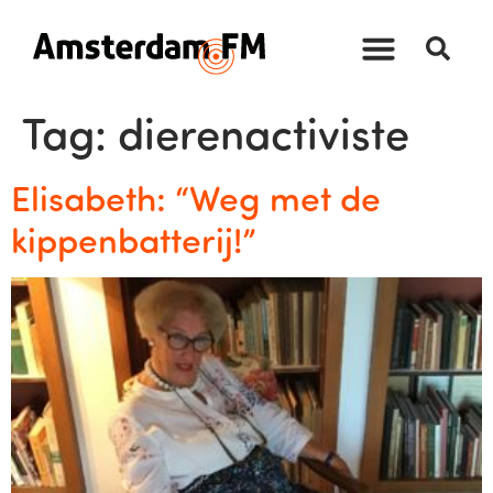
Tag:
dierenactiviste
Elisabeth: “Weg met de
kippenbatterij!”