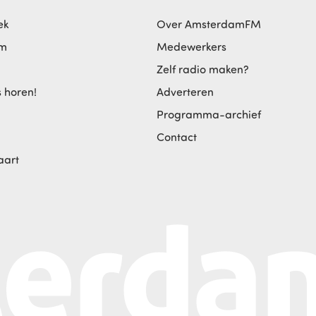
ek
Over AmsterdamFM
am
Medewerkers
Zelf radio maken?
s horen!
Adverteren
Programma-archief
Contact
aart