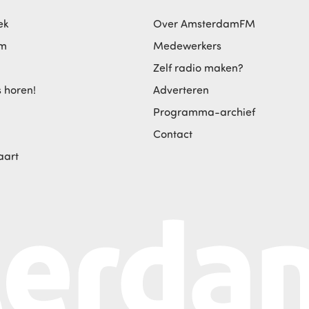
ek
Over AmsterdamFM
am
Medewerkers
Zelf radio maken?
s horen!
Adverteren
Programma-archief
Contact
aart