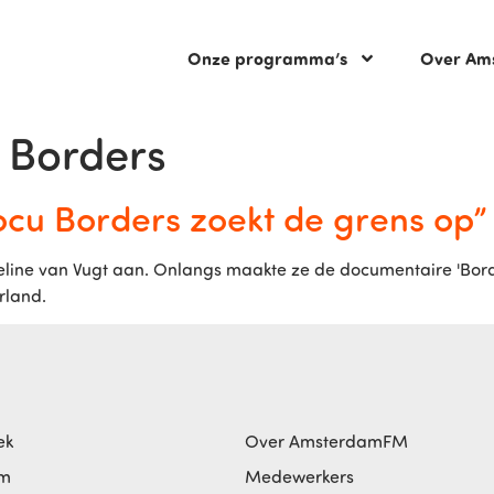
Onze programma’s
Over Am
 Borders
ocu Borders zoekt de grens op”
line van Vugt aan. Onlangs maakte ze de documentaire 'Border
derland.
ek
Over AmsterdamFM
am
Medewerkers