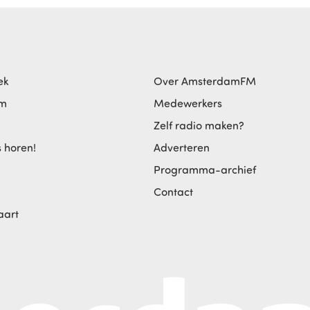
ek
Over AmsterdamFM
am
Medewerkers
Zelf radio maken?
s horen!
Adverteren
Programma-archief
Contact
aart