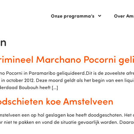
Onze programma’s
Over Am
en
imineel Marchano Pocorni geli
Pocorni in Paramaribo geliquideerd.Dit is de zoveelste afrek
 in october 2012. Deze moord geldt als het begin van een liqu
inderdaad Boubouh heeft […]
odschieten koe Amstelveen
mstelveen een op hol geslagen koe heeft doodgeschoten. Het di
r niet te pakken en vond de situatie gevaarlijk worden. Daar