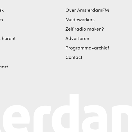
ek
Over AmsterdamFM
am
Medewerkers
Zelf radio maken?
s horen!
Adverteren
Programma-archief
Contact
aart