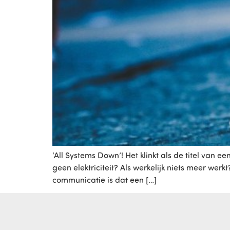
‘All Systems Down’! Het klinkt als de titel van 
geen elektriciteit? Als werkelijk niets meer we
communicatie is dat een […]