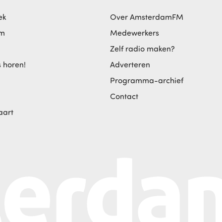
ek
Over AmsterdamFM
am
Medewerkers
Zelf radio maken?
s horen!
Adverteren
Programma-archief
Contact
aart