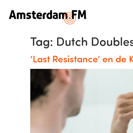
Tag:
Dutch Double
‘Last Resistance’ en de