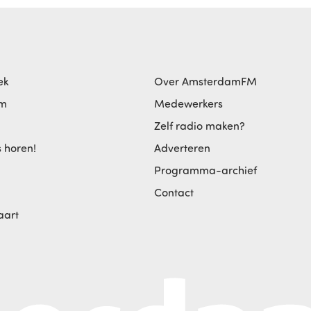
ek
Over AmsterdamFM
am
Medewerkers
Zelf radio maken?
s horen!
Adverteren
Programma-archief
Contact
aart