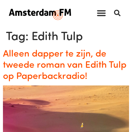
Tag:
Edith Tulp
Alleen dapper te zijn, de
tweede roman van Edith Tulp
op Paperbackradio!