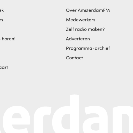
ek
Over AmsterdamFM
am
Medewerkers
Zelf radio maken?
s horen!
Adverteren
Programma-archief
Contact
aart