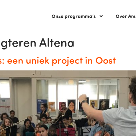
Onze programma’s
Over Am
gteren Altena
: een uniek project in Oost