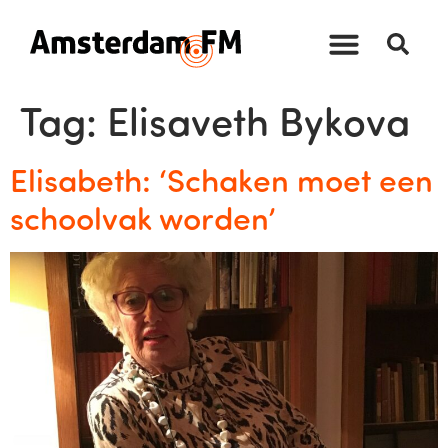
Tag:
Elisaveth Bykova
Elisabeth: ‘Schaken moet een
schoolvak worden’