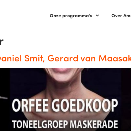
Onze programma’s
Over Am
r
aniel Smit, Gerard van Maasak