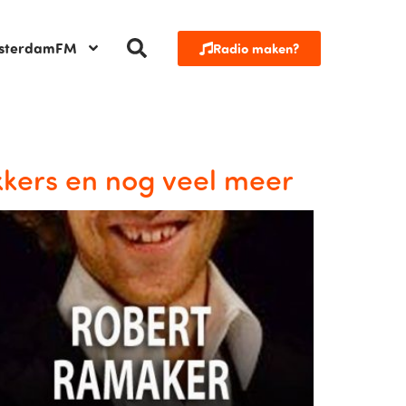
sterdamFM
Radio maken?
kers en nog veel meer