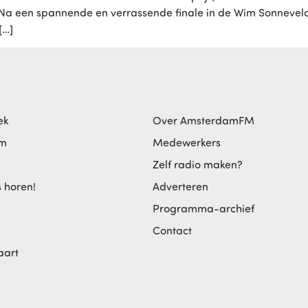
en. Na een spannende en verrassende finale in de Wim Sonnev
[…]
ek
Over AmsterdamFM
am
Medewerkers
Zelf radio maken?
s horen!
Adverteren
Programma-archief
Contact
aart