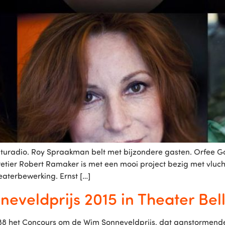
turadio. Roy Spraakman belt met bijzondere gasten. Orfee G
ier Robert Ramaker is met een mooi project bezig met vluch
heaterbewerking. Ernst […]
eveldprijs 2015 in Theater Bel
1988 het Concours om de Wim Sonneveldprijs, dat aanstormende