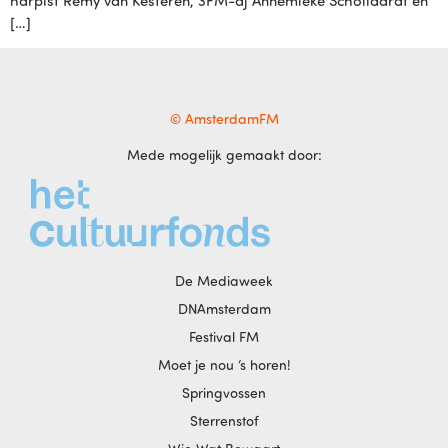
harpist Rémy van Kesteren, 3FM-dj Annemieke Schollaardt en
[…]
© AmsterdamFM
Mede mogelijk gemaakt door:
De Mediaweek
DNAmsterdam
Festival FM
Moet je nou ‘s horen!
Springvossen
Sterrenstof