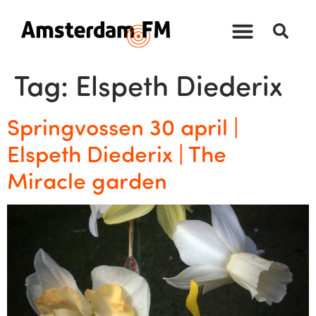
Tag:
Elspeth Diederix
Springvossen 30 april |
Elspeth Diederix | The
Miracle garden