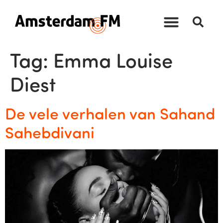
Tag:
Emma Louise
Diest
De vele verhalen van Sahand
Sahebdivani