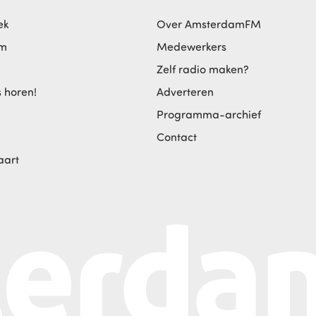
ek
Over AmsterdamFM
am
Medewerkers
Zelf radio maken?
s horen!
Adverteren
Programma-archief
Contact
aart