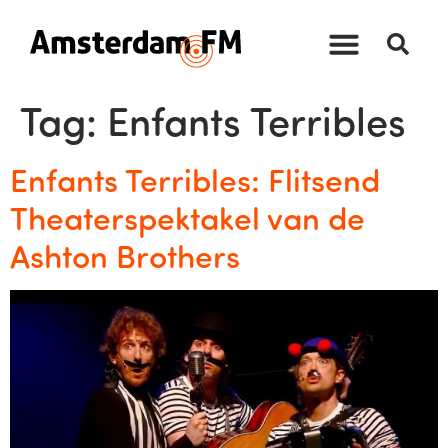
Tag:
Enfants Terribles
Enfants Terribles: Flitsend
Theaterspektakel van de
Ashton Brothers