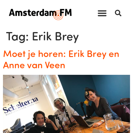
Tag:
Erik Brey
Moet je horen: Erik Brey en
Anne van Veen