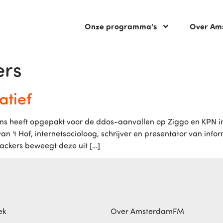
Onze programma’s
Over Am
ers
atief
ns heeft opgepakt voor de ddos-aanvallen op Ziggo en KPN i
van 't Hof, internetsocioloog, schrijver en presentator van inf
hackers beweegt deze uit […]
ek
Over AmsterdamFM