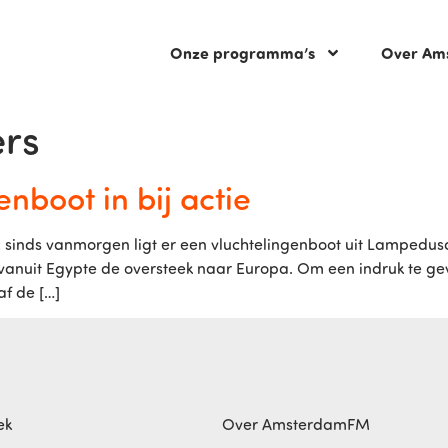
Onze programma’s
Over Am
ers
nboot in bij actie
l: sinds vanmorgen ligt er een vluchtelingenboot uit Lamped
3 vanuit Egypte de oversteek naar Europa. Om een indruk te gev
f de […]
ek
Over AmsterdamFM