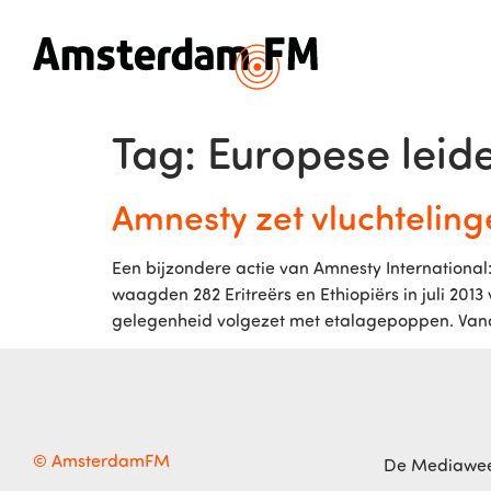
Tag:
Europese leid
Amnesty zet vluchtelinge
Een bijzondere actie van Amnesty Internationa
waagden 282 Eritreërs en Ethiopiërs in juli 201
gelegenheid volgezet met etalagepoppen. Vana
© AmsterdamFM
De Mediawe