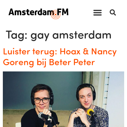
Tag:
gay amsterdam
Luister terug: Hoax & Nancy
Goreng bij Beter Peter