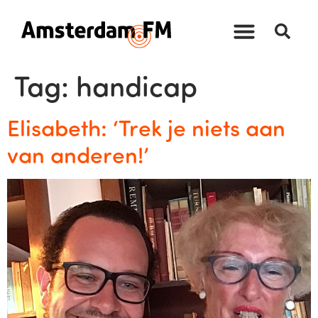
Tag:
handicap
Elisabeth: ‘Trek je niets aan
van anderen!’