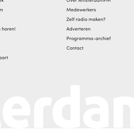
ek
Over AmsterdamFM
am
Medewerkers
Zelf radio maken?
s horen!
Adverteren
Programma-archief
Contact
aart