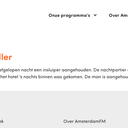
Onze programma’s
Over Am
ller
s afgelopen nacht een insluiper aangehouden. De nachtportier
 hij het hotel 's nachts binnen was gekomen. De man is aangehou
ek
Over AmsterdamFM