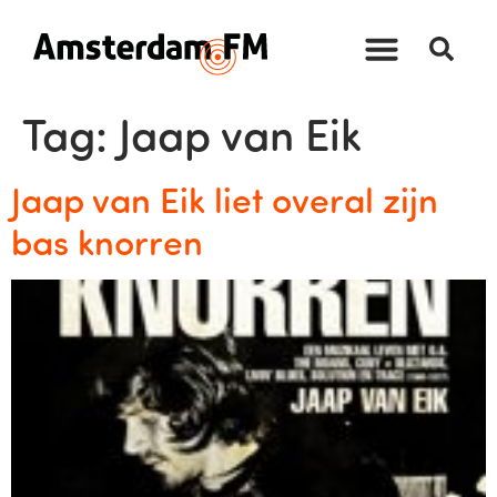
Tag:
Jaap van Eik
Jaap van Eik liet overal zijn
bas knorren