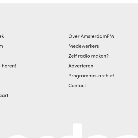
ek
Over AmsterdamFM
am
Medewerkers
Zelf radio maken?
s horen!
Adverteren
Programma-archief
Contact
aart