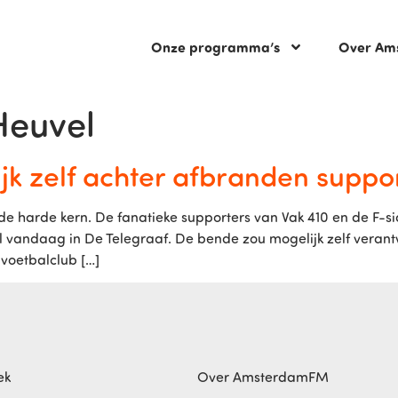
Onze programma’s
Over Am
Heuvel
jk zelf achter afbranden supp
de harde kern. De fanatieke supporters van Vak 410 en de F-s
vandaag in De Telegraaf. De bende zou mogelijk zelf verantw
 voetbalclub […]
ek
Over AmsterdamFM