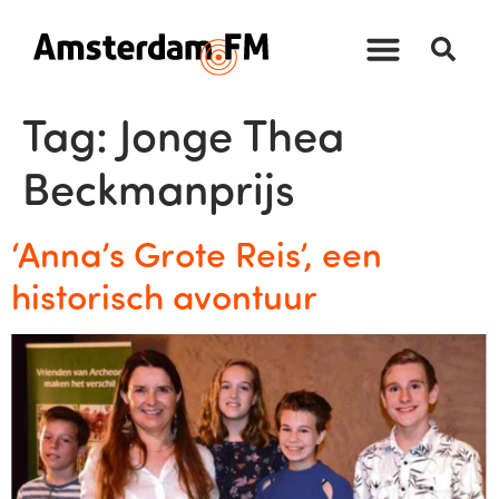
Tag:
Jonge Thea
Beckmanprijs
‘Anna’s Grote Reis’, een
historisch avontuur