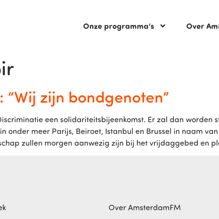
Onze programma’s
Over Am
ir
: “Wij zijn bondgenoten”
scriminatie een solidariteitsbijeenkomst. Er zal dan worden st
 onder meer Parijs, Beiroet, Istanbul en Brussel in naam va
schap zullen morgen aanwezig zijn bij het vrijdaggebed en ple
ek
Over AmsterdamFM