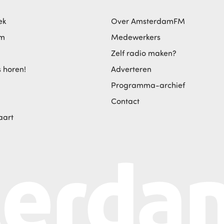
ek
Over AmsterdamFM
am
Medewerkers
Zelf radio maken?
s horen!
Adverteren
Programma-archief
Contact
aart