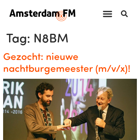
Tag:
N8BM
Gezocht: nieuwe
nachtburgemeester (m/v/x)!