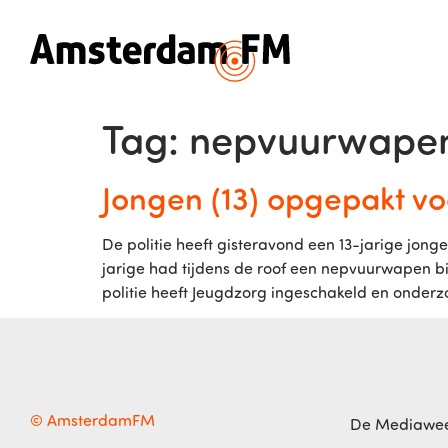
Tag:
nepvuurwape
Jongen (13) opgepakt v
De politie heeft gisteravond een 13-jarige jon
jarige had tijdens de roof een nepvuurwapen bij
politie heeft Jeugdzorg ingeschakeld en onderzo
© AmsterdamFM
De Mediawe