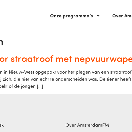
Onze programma’s
Over Am
n
oor straatroof met nepvuurwap
gen in Nieuw-West opgepakt voor het plegen van een straatro
 zich, die niet van echt te onderscheiden was. De tiener heef
ekt of de jongen […]
ek
Over AmsterdamFM