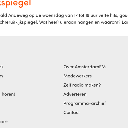
kspiegel
ld Andeweg op de woensdag van 17 tot 19 uur vette hits, goud
 Achteruitkijkspiegel. Wat heeft u eraan hangen en waarom? 
ek
Over AmsterdamFM
am
Medewerkers
Zelf radio maken?
s horen!
Adverteren
Programma-archief
Contact
aart