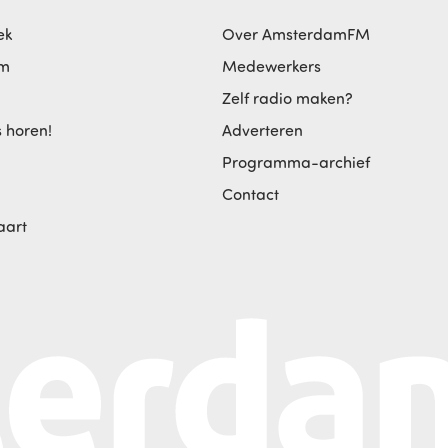
ek
Over AmsterdamFM
am
Medewerkers
Zelf radio maken?
s horen!
Adverteren
Programma-archief
Contact
aart