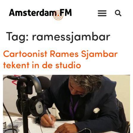
Tag:
ramessjambar
Cartoonist Rames Sjambar
tekent in de studio