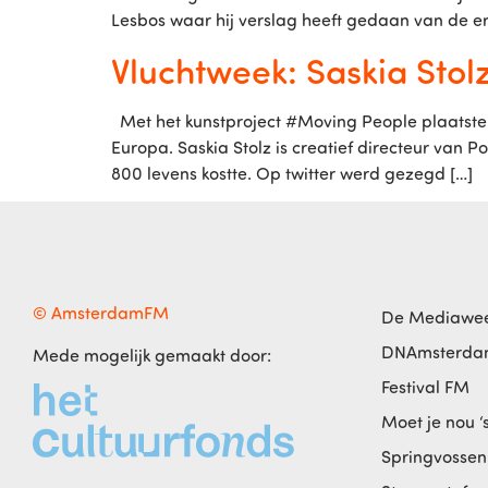
Lesbos waar hij verslag heeft gedaan van de e
Vluchtweek: Saskia Stol
Met het kunstproject #Moving People plaatste 
Europa. Saskia Stolz is creatief directeur van
800 levens kostte. Op twitter werd gezegd […]
© AmsterdamFM
De Mediawe
DNAmsterd
Mede mogelijk gemaakt door:
Festival FM
Moet je nou ‘
Springvossen