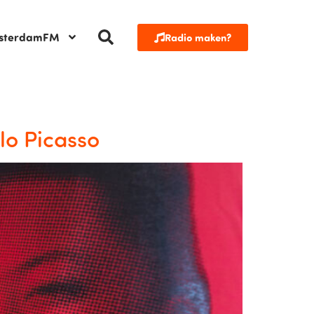
sterdamFM
Radio maken?
blo Picasso