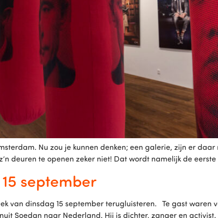
sterdam. Nu zou je kunnen denken; een galerie, zijn er daar
 z’n deuren te openen zeker niet! Dat wordt namelijk de eerste i
 15 september
eek van dinsdag 15 september terugluisteren. Te gast waren 
t Soedan naar Nederland. Hij is dichter, zanger en activist. Jo