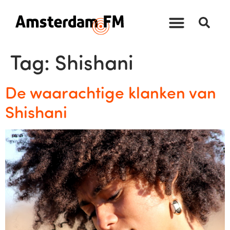
Tag:
Shishani
De waarachtige klanken van
Shishani