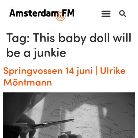
Tag:
This baby doll will
be a junkie
Springvossen 14 juni | Ulrike
Möntmann