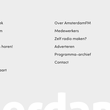
ek
Over AmsterdamFM
am
Medewerkers
Zelf radio maken?
s horen!
Adverteren
Programma-archief
Contact
aart