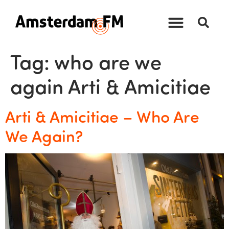
Tag:
who are we
again Arti & Amicitiae
Arti & Amicitiae – Who Are
We Again?