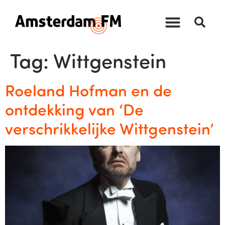
Tag:
Wittgenstein
Roeland Hofman en de
ontdekking van ‘De
verschrikkelijke Wittgenstein’