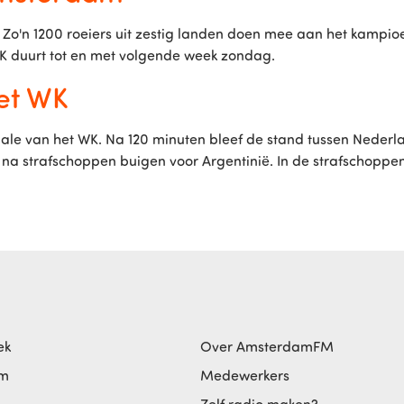
o'n 1200 roeiers uit zestig landen doen mee aan het kampioe
 WK duurt tot en met volgende week zondag.
et WK
inale van het WK. Na 120 minuten bleef de stand tussen Neder
na strafschoppen buigen voor Argentinië. In de strafschoppen
ek
Over AmsterdamFM
am
Medewerkers
Zelf radio maken?