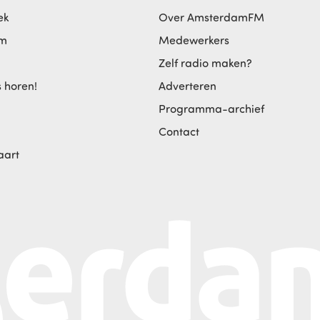
ek
Over AmsterdamFM
am
Medewerkers
Zelf radio maken?
s horen!
Adverteren
Programma-archief
Contact
aart